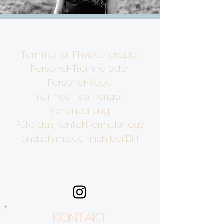
Termine für Physiotherapie,
Personal-Training oder
Personal-Yoga
nur nach vorheriger
Vereinbarung.
Fülle das Kontaktformular aus
und ich melde mich bei Dir!
Kontakt