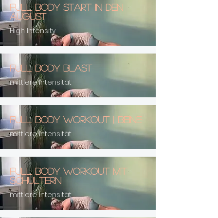
Full Body Start in den
August
High Intensity
Full Body Blast
mittlere Intensität
Full Body Workout | Beine
mittlere Intensität
Full Body Workout mit
Schultern
mittlere Intensität