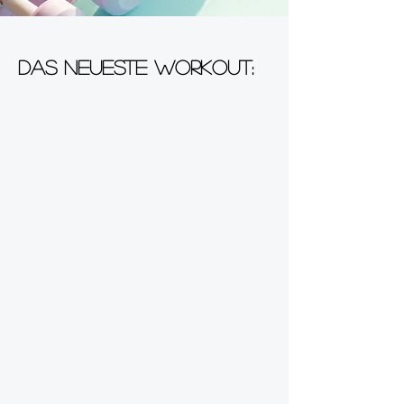
Das neueste Workout: