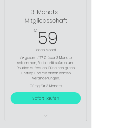
3-Monats-
📅 Monatlicher Trainingsplan
Mitgliedsschaft
🎥 Voller Zugriff auf Mediathek
59€
(150+ Videos)
59
€
🏆 Stabiler Fortschritt & Routine
jeden Monat
👉 gesamt 177 € über 3 Monate
Ankommen, Fortschritt spüren und
Routine aufbauen. Für einen guten
Einstieg und die ersten echten
Veränderungen.
Gültig für 3 Monate
Sofort kaufen
💪 3 Monate Live-Training +