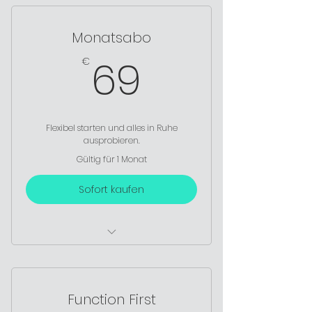
Aufzeichnungen
Monatsabo
📅 Monatlicher Trainingsplan
69€
69
€
🎥 Zugang zur Mediathek
🌱Für einen guten Einstieg und
erste Fortschritte.
Flexibel starten und alles in Ruhe
ausprobieren.
Gültig für 1 Monat
Sofort kaufen
💪 1 Monat Live-Training +
Aufzeichnungen
Function First
📅 Monatlicher Trainingsplan