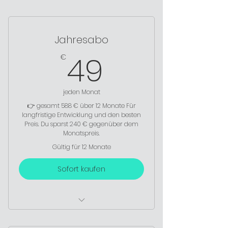
Jahresabo
49€
49
€
jeden Monat
👉 gesamt 588 € über 12 Monate Für
langfristige Entwicklung und den besten
Preis. Du sparst 240 € gegenüber dem
Monatspreis.
Gültig für 12 Monate
Sofort kaufen
💪 12 Monate Live-Training +
Aufzeichnungen