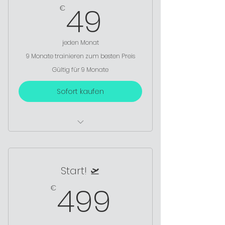
49€
49
€
🎥 Mediathek-Zugang
🔹 Perfekt zum Reinschnuppern
jeden Monat
9 Monate trainieren zum besten Preis
Gültig für 9 Monate
Sofort kaufen
💪 3 Monate Live-Training +
Aufzeichnungen
Start! 🛫
📅 Monatlicher Trainingsplan
499€
499
€
🎥 Zugang zur Mediathek
⭐️ Für langfristige Erfolge und
starke Routinen